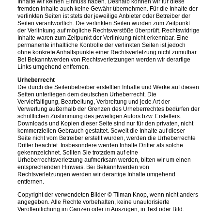
Inhalte wir keinen Einfluss haben. Deshalb können wir für diese
fremden Inhalte auch keine Gewähr übernehmen. Für die Inhalte der
verlinkten Seiten ist stets der jeweilige Anbieter oder Betreiber der
Seiten verantwortlich. Die verlinkten Seiten wurden zum Zeitpunkt
der Verlinkung auf mögliche Rechtsverstöße überprüft. Rechtswidrige
Inhalte waren zum Zeitpunkt der Verlinkung nicht erkennbar. Eine
permanente inhaltliche Kontrolle der verlinkten Seiten ist jedoch
ohne konkrete Anhaltspunkte einer Rechtsverletzung nicht zumutbar.
Bei Bekanntwerden von Rechtsverletzungen werden wir derartige
Links umgehend entfernen.
Urheberrecht
Die durch die Seitenbetreiber erstellten Inhalte und Werke auf diesen
Seiten unterliegen dem deutschen Urheberrecht. Die
Vervielfältigung, Bearbeitung, Verbreitung und jede Art der
Verwertung außerhalb der Grenzen des Urheberrechtes bedürfen der
schriftlichen Zustimmung des jeweiligen Autors bzw. Erstellers.
Downloads und Kopien dieser Seite sind nur für den privaten, nicht
kommerziellen Gebrauch gestattet. Soweit die Inhalte auf dieser
Seite nicht vom Betreiber erstellt wurden, werden die Urheberrechte
Dritter beachtet. Insbesondere werden Inhalte Dritter als solche
gekennzeichnet. Sollten Sie trotzdem auf eine
Urheberrechtsverletzung aufmerksam werden, bitten wir um einen
entsprechenden Hinweis. Bei Bekanntwerden von
Rechtsverletzungen werden wir derartige Inhalte umgehend
entfernen.
Copyright der verwendeten Bilder © Tilman Knop, wenn nicht anders
angegeben. Alle Rechte vorbehalten, keine unautorisierte
Veröffentlichung im Ganzen oder in Auszügen, in Text oder Bild.